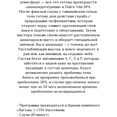
атмосфере — все это готова преподнести
«шоколадотерапия» в Dolce Vita SPA.
После финской сауны с гималайской солью,
тело готово для действия скраба с
природными эксфолиантами, который
откроет поры, снимет ороговевший слой
кожи и подготовит к обертыванию. Затем
мастера тонким слоем нанесет растопленную
шоколадную массу и обернет специальной
плёнкой. Вы в шоколаде – с головы до ног!
Расслабляющий массаж и вовсе перенесет в
рай или, как минимум, на седьмое небо.
Состав богат витаминами A, C, E и F, которые
заботятся о вашей коже на протяжении
входящие в состав шоколада, будут
великолепно решать проблемы тела.
Запись на программу производиться при
предоплате 30%, в случае при отмене записи
менее чем за 24 часа назначенного времени,
предоплата не возвращается.
- Программа проводиться в банном комплексе
«Лагуна» с СПА бассейном.
- Сауна (10 минут)