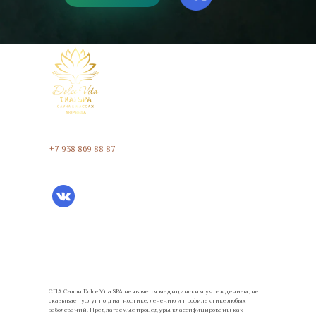
Адлер, ул. Бестужева, дом 1/1,
ТРК Мандарин, 2 ЭТАЖ
+7 938 869 88 87
Заказать
обратный звонок
СПА Салон Dolce Vita SPA не является медицинским учреждением, не
оказывает услуг по диагностике, лечению и профилактике любых
заболеваний. Предлагаемые процедуры классифицированы как