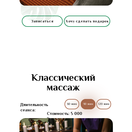
Записаться
Хочу сделать подарок
Классический
массаж
Длительность
60 мин
90 мин
90 мин
120 мин
сеанса:
Стоимость: 5 000
₽