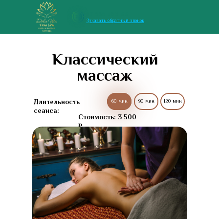
+7 938 869 88
Заказать обратный звонок
87
Классический
массаж
Длительность
60 мин
60 мин
90 мин
120 мин
сеанса:
Стоимость: 3 500
₽