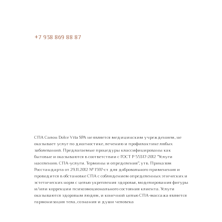
Адлер, ул. Бестужева, дом 1/1,
ТРК Мандарин, 2 ЭТАЖ
+7 938 869 88 87
Заказать
обратный звонок
СПА Салон Dolce Vita SPA не является медицинским учреждением, не
оказывает услуг по диагностике, лечению и профилактике любых
заболеваний. Предлагаемые процедуры классифицированы как
бытовые и оказываются в соответствии с ГОСТ Р 55317-2012 "Услуги
населению. СПА-услуги. Термины и определения", утв. Приказом
Росстандарта от 29.11.2012 № 1597-ст для добровольного применения и
проводится в обстановке СПА с соблюдением определенных этических и
эстетических норм с целью укрепления здоровья, моделирования фигуры
и/или коррекции психоэмоционального состояния клиента. Услуги
оказываются здоровым людям, и конечной целью СПА-массажа является
гармонизация тела, сознания и души человека