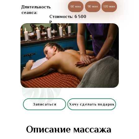
Длительность
60 мин
60 мин
90 мин
90 мин
120 мин
120 мин
сеанса:
Стоимость: 6 500
₽
Записаться
Хочу сделать подарок
Описание массажа